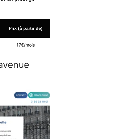
Prix (à partir de)
17€/mois
 avenue