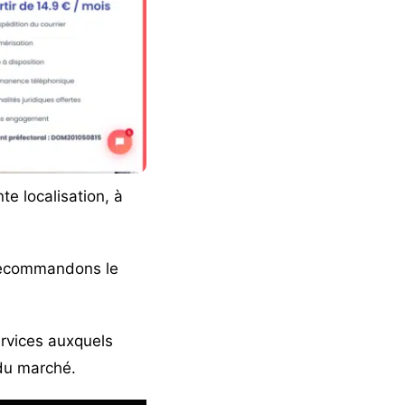
te localisation, à
 recommandons le
services auxquels
 du marché.