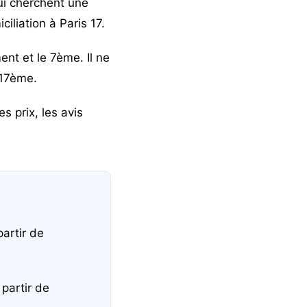
ui cherchent
une
liation à Paris 17.
t et le 7ème. Il ne
 17ème.
 prix, les avis
partir de
partir de