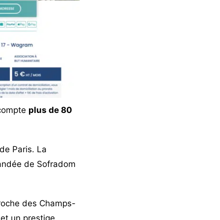
é compte
plus de 80
e Paris. La
mandée de Sofradom
 proche des Champs-
 et un prestige