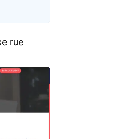
se rue
s