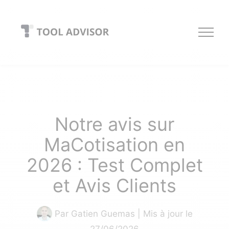
Skip
to
content
Notre avis sur
MaCotisation en
2026 : Test Complet
et Avis Clients
Par
Gatien Guemas
| Mis à jour le
27/06/2026