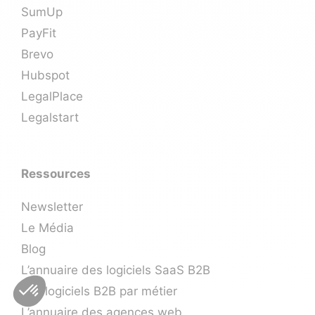
SumUp
PayFit
Brevo
Hubspot
LegalPlace
Legalstart
Ressources
Newsletter
Le Média
Blog
L’annuaire des logiciels SaaS B2B
Les logiciels B2B par métier
L’annuaire des agences web