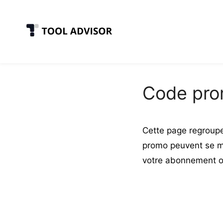
Skip
to
content
Code pro
Cette page regroupe
promo peuvent se mat
votre abonnement ou