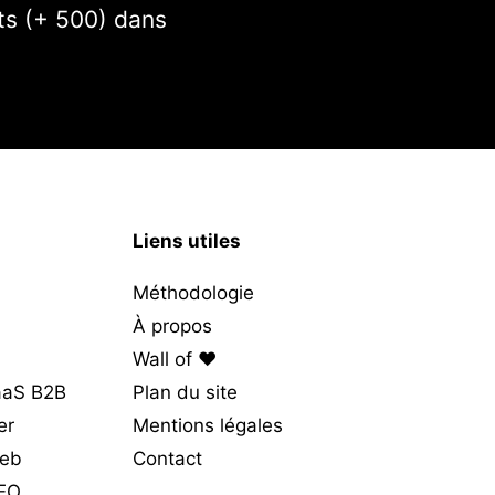
rts (+ 500) dans
Liens utiles
Méthodologie
À propos
Wall of ❤️
SaaS B2B
Plan du site
er
Mentions légales
web
Contact
SEO