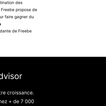
tination des
et Freebe propose de
ur faire gagner du
s
endante de Freebe
dvisor
tre croissance.
nez + de 7 000