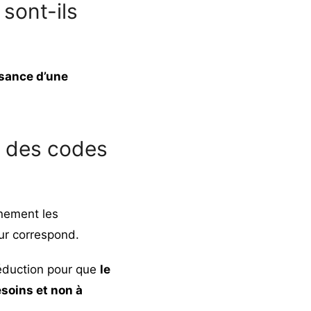
sont-ils
sance d’une
s des codes
nement les
ur correspond.
réduction pour que
le
esoins et non à