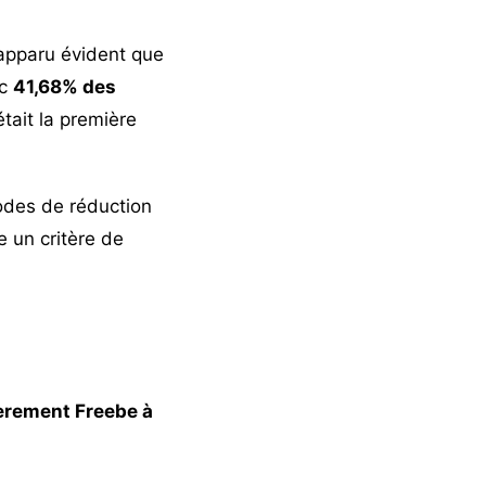
 apparu évident que
ec
41,68% des
tait la première
odes de réduction
e un critère de
èrement Freebe à