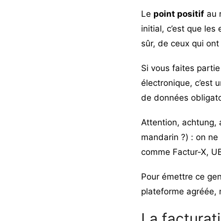
Le
point positif
au r
initial, c’est que l
sûr, de ceux qui on
Si vous faites parti
électronique, c’est 
de données obligato
Attention, achtung,
mandarin ?) : on ne 
comme Factur-X, UB
Pour émettre ce ge
plateforme agréée, m
La facturati