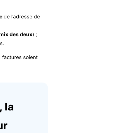
te
de l’adresse de
mix des deux
) ;
s.
 factures soient
 la
ur