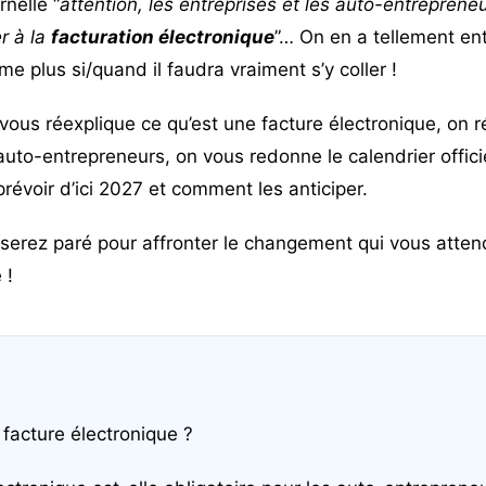
rnelle “
attention, les entreprises et les auto-entreprene
er à la
facturation électronique
”… On en a tellement en
me plus si/quand il faudra vraiment s’y coller !
 vous réexplique ce qu’est une facture électronique, on 
 auto-entrepreneurs, on vous redonne le calendrier officie
évoir d’ici 2027 et comment les anticiper.
rez paré pour affronter le changement qui vous attend (
 !
 facture électronique ?