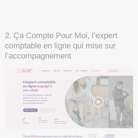
2. Ça Compte Pour Moi, l’expert
comptable en ligne qui mise sur
l’accompagnement