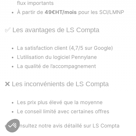
flux importants
À partir de
49€HT/mois
pour les SCI/LMNP
✅ Les avantages de LS Compta
La satisfaction client (4,7/5 sur Google)
L’utilisation du logiciel Pennylane
La qualité de l’accompagnement
❌ Les inconvénients de LS Compta
Les prix plus élevé que la moyenne
Le conseil limité avec certaines offres
👉 Consultez
notre avis détaillé sur LS Compta