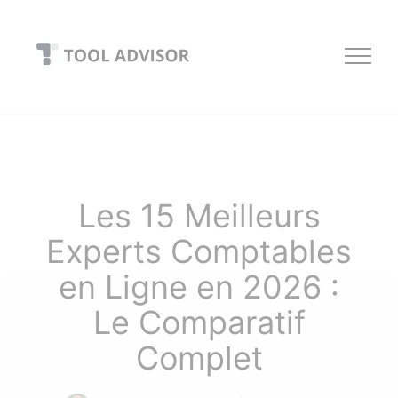
Skip
to
content
Les 15 Meilleurs
Experts Comptables
en Ligne en 2026 :
Le Comparatif
Complet