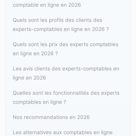
comptable en ligne en 2026
Quels sont les profils des clients des
experts-comptables en ligne en 2026 ?
Quels sont les prix des experts comptables
en ligne en 2026 ?
Les avis clients des experts-comptables en
ligne en 2026
Quelles sont les fonctionnalités des experts
comptables en ligne ?
Nos recommandations en 2026
Les alternatives aux comptables en ligne