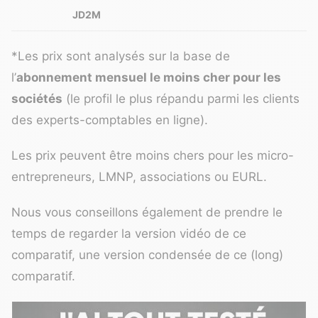
JD2M
*Les prix sont analysés sur la base de
l’
abonnement mensuel le moins cher pour les
sociétés
(le profil le plus répandu parmi les clients
des experts-comptables en ligne).
Les prix peuvent être moins chers pour les micro-
entrepreneurs, LMNP, associations ou EURL.
Nous vous conseillons également de prendre le
temps de regarder la version vidéo de ce
comparatif, une version condensée de ce (long)
comparatif.