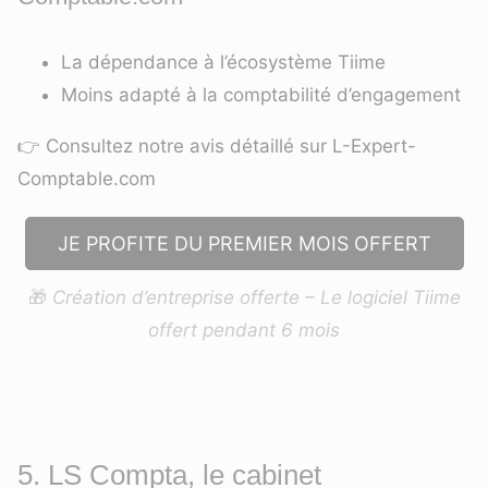
La dépendance à l’écosystème Tiime
Moins adapté à la comptabilité d’engagement
👉 Consultez
notre avis détaillé sur L-Expert-
Comptable.com
JE PROFITE DU PREMIER MOIS OFFERT
🎁
Création d’entreprise offerte – Le logiciel Tiime
offert pendant 6 mois
5. LS Compta, le cabinet