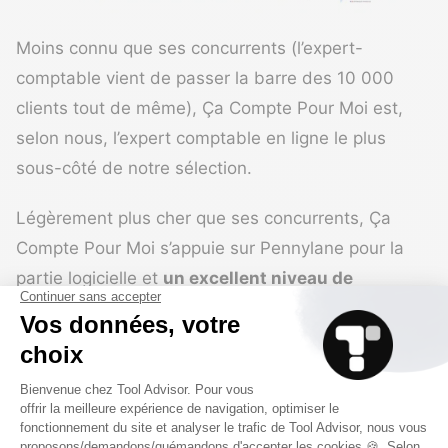
Moins connu que ses concurrents (l’expert-
comptable vient de passer la barre des 10 000
clients tout de même), Ça Compte Pour Moi est,
selon nous, l’expert comptable en ligne le plus
sous-côté de notre sélection.
Légèrement plus cher que ses concurrents, Ça
Compte Pour Moi s’appuie sur Pennylane pour la
partie logicielle et
un excellent niveau de
satisfaction client
.
L’accompagnement client est souvent le point noir
chez les experts-comptables en ligne, Ça Compte
Pour Moi en a fait une force avec un suivi et une
réactivité supérieurs à la moyenne.