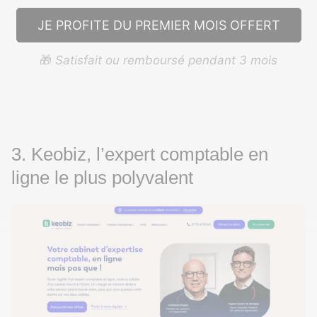
JE PROFITE DU PREMIER MOIS OFFERT
🎁
Satisfait ou remboursé pendant 3 mois
3. Keobiz, l’expert comptable en
ligne le plus polyvalent