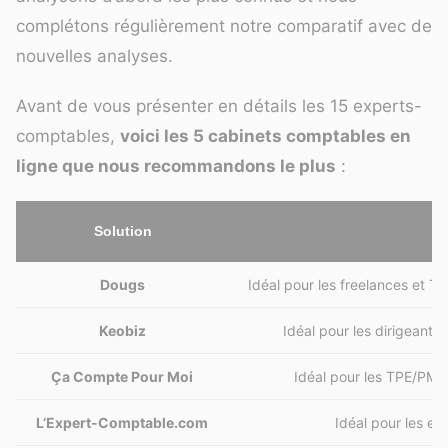
complétons régulièrement notre comparatif avec de
nouvelles analyses.
Avant de vous présenter en détails les 15 experts-
comptables,
voici les 5 cabinets comptables en
ligne que nous recommandons le plus
:
Solution
Dougs
Idéal pour les freelances et TPE
Keobiz
Idéal pour les dirigeants 
Ça Compte Pour Moi
Idéal pour les TPE/PM
L’Expert-Comptable.com
Idéal pour les en