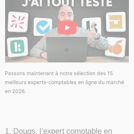
Passons maintenant à notre sélection des 15
meilleurs experts-comptables en ligne du marché
en 2026.
1. Dougs, l’expert comptable en