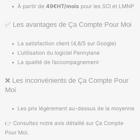
À partir de
49€HT/mois
pour les SCI et LMNP
✅ Les avantages de Ça Compte Pour Moi
La satisfaction client (4,8/5 sur Google)
L’utilisation du logiciel Pennylane
La qualité de l’accompagnement
❌ Les inconvénients de Ça Compte Pour
Moi
Les prix légèrement au-dessus de la moyenne
👉 Consultez
notre avis détaillé sur Ça Compte
Pour Moi
.