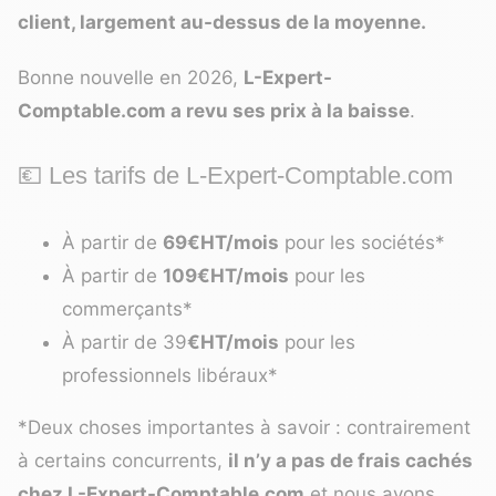
client, largement au-dessus de la moyenne.
Bonne nouvelle en 2026,
L-Expert-
Comptable.com a revu ses prix à la baisse
.
💶 Les tarifs de L-Expert-Comptable.com
À partir de
69€HT/mois
pour les sociétés*
À partir de
109€HT/mois
pour les
commerçants*
À partir de 39
€HT/mois
pour les
professionnels libéraux*
*Deux choses importantes à savoir : contrairement
à certains concurrents,
il n’y a pas de frais cachés
chez L-Expert-Comptable.com
et nous avons