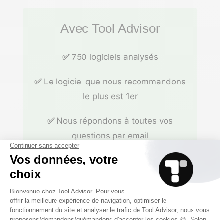
Avec Tool Advisor
✅
750 logiciels analysés
✅
Le logiciel que nous recommandons
le plus est 1er
✅
Nous répondons à toutes vos
questions par email
✅
Nous testons les logiciels et
donnons notre avis sans langue de
bois
✅
Une méthode d’analyse