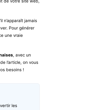
t de votre site web,
il n’apparaît jamais
uver. Pour générer
ace une vraie
naises
, avec un
de l’article, on vous
vos besoins !
ertir les