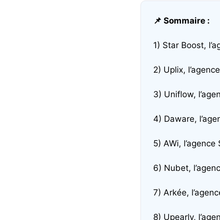
📌 Sommaire :
1) Star Boost, l
2) Uplix, l’agen
3) Uniflow, l’ag
4) Daware, l’ag
5) AWi, l’agence 
6) Nubet, l’agen
7) Arkée, l’agen
8) Upearly, l’ag