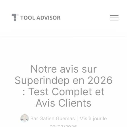
Skip
to
content
Notre avis sur
Superindep en 2026
: Test Complet et
Avis Clients
Par
Gatien Guemas
| Mis à jour le
23/07/2026