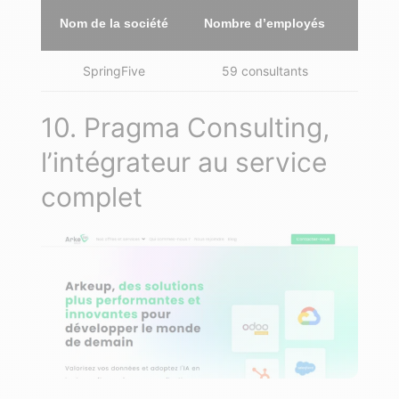
Nom de la société
Nombre d’employés
SpringFive
59 consultants
Issy-l
10. Pragma Consulting,
l’intégrateur au service
complet